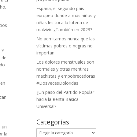
cho,
España, el segundo país
europeo donde a más niños y
niñas les toca la lotería de
cios
malvivir. ¿También en 2023?
No admitamos nunca que las
víctimas pobres o negras no
 Y
importan
s de
Los dolores menstruales son
odo
normales y otras mentiras
machistas y empobrecedoras
 en
#DosVecesDoloridas
¿Un paso del Partido Popular
ican
hacia la Renta Básica
Universal?
Categorías
n un
Categorías
r la