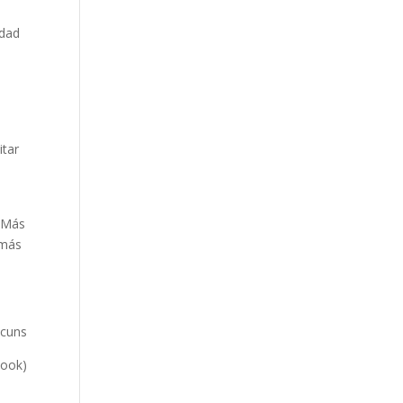
idad
itar
. Más
 más
cuns
book)