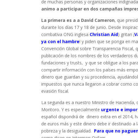
de muchas personas y organizaciones indignada
animo a participar en dos campañas impres
La primera es a a David Cameron
, que presi
durante los días 17 y 18 de junio. Desde Inspirac
combativa ONG inglesa
Christian Aid
) gritan ¡
V
ya con el hambre
! y piden que se ponga en m
Convención Global sobre Transparencia Fiscal, q
publicación de los nombres de los verdaderos 
fundaciones y trusts, y que se obligue a los para
compartir información con los países más empo
dinero que guardan y su procedencia, ayudándol
impuestos que nunca llegaron a cobrar como co
evasión fiscal.
La segunda es a nuestro Ministro de Hacienda, 
Montoro. Y es especialmente
urgente e impor
español dispondrá de dinero extra en el 2014, 
de euros más y este dinero debe ir destinado a l
pobreza y la desigualdad.
Para que no paguen
como dicen en Intermon Oxfam.