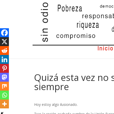
Inicio
Quizá esta vez no 
siempre
Hoy estoy algo ilusionado.
Tras la recién acabada cumbre de la Unión Euro