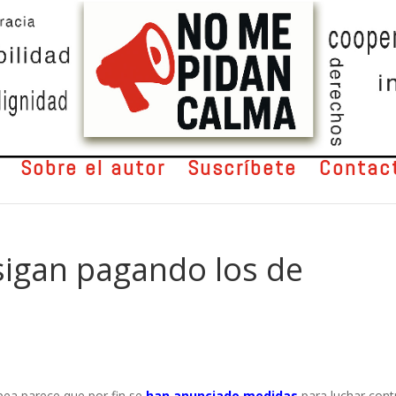
Sobre el autor
Suscríbete
Contac
sigan pagando los de
pea parece que por fin se
han anunciado medidas
para luchar cont