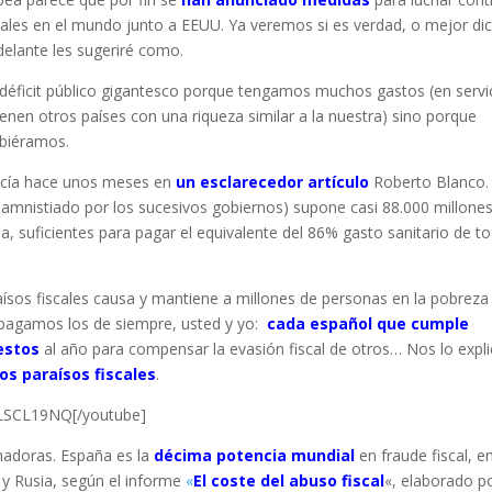
scales en el mundo junto a EEUU. Ya veremos si es verdad, o mejor di
elante les sugeriré como.
un déficit público gigantesco porque tengamos muchos gastos (en servi
enen otros países con una riqueza similar a la nuestra) sino porque
biéramos.
cía hace unos meses en
un esclarecedor artículo
Roberto Blanco.
amnistiado por los sucesivos gobiernos) supone casi 88.000 millone
a, suficientes para pagar el equivalente del 86% gasto sanitario de t
aísos fiscales causa y mantiene a millones de personas en la pobreza
 pagamos los de siempre, usted y yo:
cada español que cumple
estos
al año para compensar la evasión fiscal de otros… Nos lo expl
los paraísos fiscales
.
8LSCL19NQ[/youtube]
madoras. España es la
décima potencia mundial
en fraude fiscal, e
 y Rusia, según el informe
«
El coste del abuso fiscal
«, elaborado po