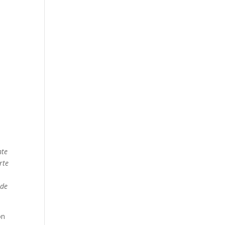
nte
rte
 de
ón