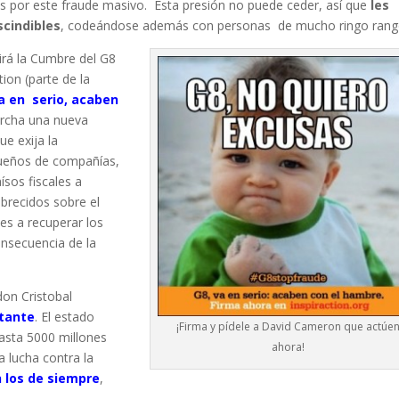
s por este fraude masivo. Esta presión no puede ceder, así que
les
cindibles
, codeándose además con personas de mucho ringo rang
dirá la Cumbre del G8
tion (parte de la
a en serio, acaben
archa una nueva
ue exija la
dueños de compañías,
ísos fiscales a
brecidos sobre el
es a recuperar los
nsecuencia de la
don Cristobal
tante
. El estado
¡Firma y pídele a David Cameron que actúe
hasta 5000 millones
ahora!
a lucha contra la
 los de siempre
,